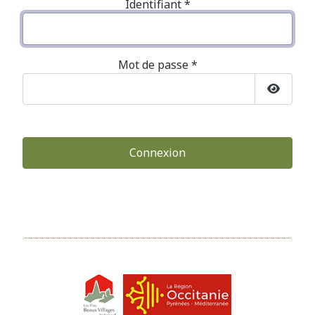
Identifiant
*
Mot de passe
*
Afficher
Connexion